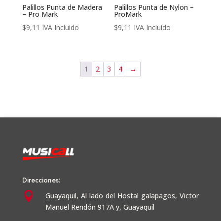
Palillos Punta de Madera
Palillos Punta de Nylon –
– Pro Mark
ProMark
$
9,11
IVA Incluido
$
9,11
IVA Incluido
1
2
3
4
→
Direcciones:

Guayaquil,
Al lado del Hostal galapagos, Victor
Manuel Rendón 917A y, Guayaquil