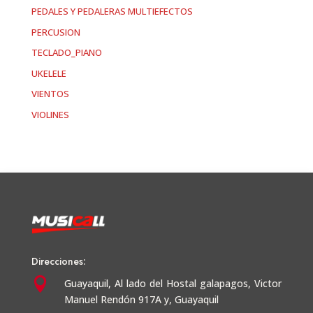
PEDALES Y PEDALERAS MULTIEFECTOS
PERCUSION
TECLADO_PIANO
UKELELE
VIENTOS
VIOLINES
Direcciones:

Guayaquil,
Al lado del Hostal galapagos, Victor
Manuel Rendón 917A y, Guayaquil