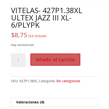
VITELAS- 427P1.38XL
ULTEX JAZZ III XL-
6/PLYPK
$
8,75
IVA Incluido
Hay existencias
VITELAS-
Añadir al carrito
427P1.38XL
ULTEX
JAZZ
III
SKU:
427P1.38XL
Categoría:
Sin categorizar
XL-
6/PLYPK
cantidad
Valoraciones (0)