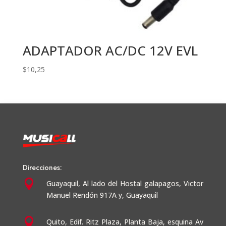
ADAPTADOR AC/DC 12V EVL
$
10,25
Direcciones:

Guayaquil,
Al lado del Hostal galapagos, Victor
Manuel Rendón 917A y, Guayaquil

Quito, Edif. Ritz Plaza, Planta Baja, esquina Av