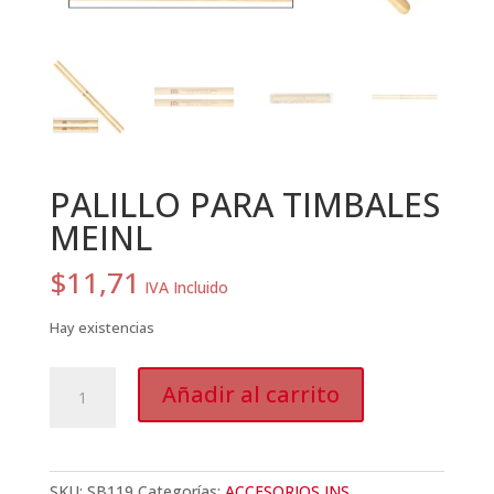
PALILLO PARA TIMBALES
MEINL
$
11,71
IVA Incluido
Hay existencias
PALILLO
Añadir al carrito
PARA
TIMBALES
MEINL
cantidad
SKU:
SB119
Categorías:
ACCESORIOS INS
,