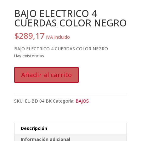
BAJO ELECTRICO 4
CUERDAS COLOR NEGRO
$
289,17
IVA Incluido
BAJO ELECTRICO 4 CUERDAS COLOR NEGRO
Hay existencias
BAJO
Añadir al carrito
ELECTRICO
4
CUERDAS
COLOR
SKU:
EL-BD 04 BK
Categoría:
BAJOS
NEGRO
cantidad
Descripción
Información adicional