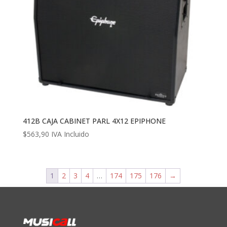
412B CAJA CABINET PARL 4X12 EPIPHONE
$
563,90
IVA Incluido
1
2
3
4
…
174
175
176
→